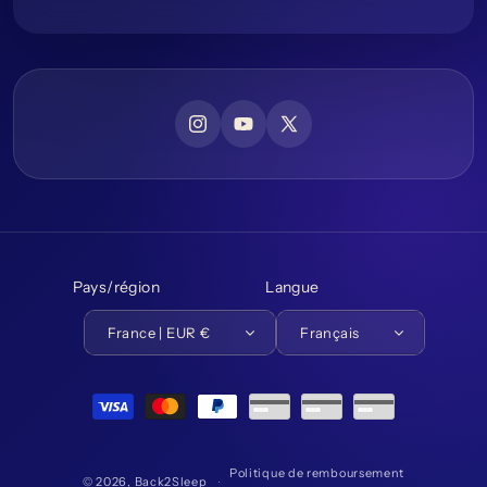
Instagram
YouTube
X (Twitter)
Pays/région
Langue
France | EUR €
Français
Moyens de paiement
Politique de remboursement
© 2026,
Back2Sleep