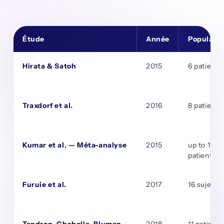
Étude
Année
Populatio
Hirata & Satoh
2015
6 patients
Traxdorf et al.
2016
8 patients
Kumar et al. — Méta-analyse
2015
up to 193
patients
Furuie et al.
2017
16 sujets