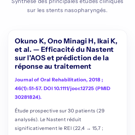
Synthèse des principales études cliniques
sur les stents nasopharyngés.
Okuno K, Ono Minagi H, Ikai K,
et al. — Efficacité du Nastent
sur l'AOS et prédiction de la
réponse au traitement
Journal of Oral Rehabilitation, 2018 ;
46(1):51-57. DOI 10.1111/joor.12725 (PMID
30281824).
Étude prospective sur 30 patients (29
analysés). Le Nastent réduit
significativement le REI (22,4 → 15,7 ;