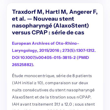
Traxdorf M, Hartl M, Angerer F,
et al. — Nouveau stent
nasopharyngé (AlaxoStent)
versus CPAP : série de cas
European Archives of Oto-Rhino-
Laryngology, 2015/2016 ; 273(5):1307-1312.
DOI 10.1007/s00405-015-3815-2 (PMID
26525882).
Étude monocentrique, série de 8 patients
(IAH initial ≥ 10), comparaison sur deux
nuits consécutives du stent nasopharyngé
AlaxoStent et de la titration sous nCPAP.
IAH avant traitement 31,1 ± 12,0 ; sous stent