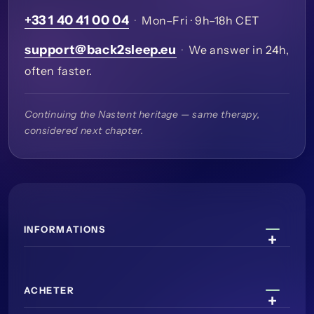
+33 1 40 41 00 04
·
Mon–Fri · 9h–18h CET
support@back2sleep.eu
·
We answer in 24h,
often faster.
Continuing the Nastent heritage — same therapy,
considered next chapter.
INFORMATIONS
ACHETER