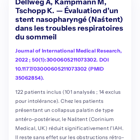
Dellweg A, Kampmann M,
Tschopp K. — Évaluation d'un
stent nasopharyngé (Naśtent)
dans les troubles respiratoires
du sommeil
Journal of International Medical Research,
2022 ; 50(1):3000605211073302. DOI
10.1177/03000605211073302 (PMID
35062854).
122 patients inclus (101 analysés ; 14 exclus
pour intolérance). Chez les patients
présentant un collapsus palatin de type
antéro-postérieur, le Naśtent (Corinium
Medical, UK) réduit significativement l'IAH.
Il reste sans effet sur les obstructions rétro-