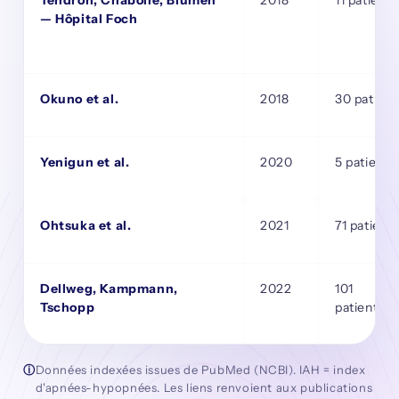
Tendron, Chabolle, Blumen
2018
11 patients
— Hôpital Foch
Okuno et al.
2018
30 patient
Yenigun et al.
2020
5 patients
Ohtsuka et al.
2021
71 patient
Dellweg, Kampmann,
2022
101
Tschopp
patients
ⓘ
Données indexées issues de PubMed (NCBI). IAH = index
d'apnées-hypopnées. Les liens renvoient aux publications