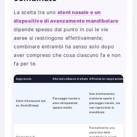
La scelta tra uno
stent nasale e un
dispositivo di avanzamento mandibolare
dipende spesso dal punto in cui le vie
aeree si restringono effettivamente;
combinare entrambi ha senso solo dopo
aver compreso che cosa ciascuno fa e non
fa per te.
Approccio
Sito del collasso trattato
Affronta la respirazione con la 
Sintesi
Associa
necessi
Non direttamente;
CPAP in
Passaggio nasale e
mantiene aperto il
Stent intranasale (ad
migliore
area retropalatale
passaggio nasale, ma
es. Back2Sleep)
sonno ne
(palato molle)
non riposiziona la
di dilat
mandibola
(Acta B
2019)
Parzialmente; una
Tasso d
posizione della
91% sec
Dispositivo di
mandibola in avanti
valutaz