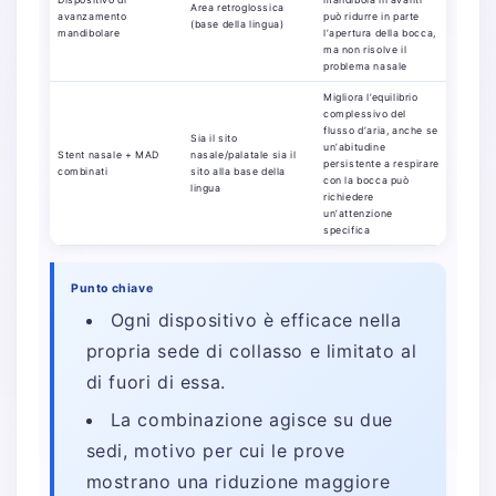
Area retroglossica
avanzamento
può ridurre in parte
in un tri
(base della lingua)
mandibolare
l’apertura della bocca,
randomi
ma non risolve il
2024 (
problema nasale
Otolary
Migliora l’equilibrio
complessivo del
L’AHI m
flusso d’aria, anche se
da 10,5 
Sia il sito
un’abitudine
eventi/o
Stent nasale + MAD
nasale/palatale sia il
persistente a respirare
percent
combinati
sito alla base della
con la bocca può
respond
lingua
richiedere
43% al 
un’attenzione
ATS, 20
specifica
Punto chiave
Ogni dispositivo è efficace nella
propria sede di collasso e limitato al
di fuori di essa.
La combinazione agisce su due
sedi, motivo per cui le prove
mostrano una riduzione maggiore