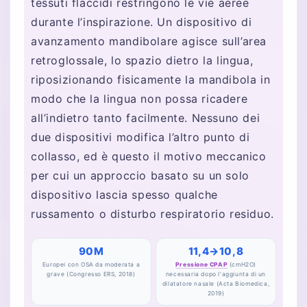
tessuti flaccidi restringono le vie aeree
durante l’inspirazione. Un dispositivo di
avanzamento mandibolare agisce sull’area
retroglossale, lo spazio dietro la lingua,
riposizionando fisicamente la mandibola in
modo che la lingua non possa ricadere
all’indietro tanto facilmente. Nessuno dei
due dispositivi modifica l’altro punto di
collasso, ed è questo il motivo meccanico
per cui un approccio basato su un solo
dispositivo lascia spesso qualche
russamento o disturbo respiratorio residuo.
90M
11,4→10,8
Europei con OSA da moderata a
Pressione CPAP
(cmH2O)
grave (Congresso ERS, 2018)
necessaria dopo l’aggiunta di un
dilatatore nasale (Acta Biomedica,
2019)