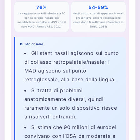
76%
54-59%
ha raggiunto un AHI inferiore a 10
degli utilizzatori di apparecchi orali
con la terapia nasale più
presentava ancora respirazione
mandibolare, rispetto al 43% con il
orale dopo 8 settimane (Frontiers in
solo MAD (Annals ATS, 2022)
Sleep, 2024)
Punto chiave
Gli stent nasali agiscono sul punto
di collasso retropalatale/nasale; i
MAD agiscono sul punto
retroglossale, alla base della lingua.
Si tratta di problemi
anatomicamente diversi, quindi
raramente un solo dispositivo riesce
a risolverli entrambi.
Si stima che 90 milioni di europei
convivano con l’OSA da moderata a