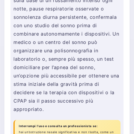
sulla base di un russamento intenso ogni
notte, pause respiratorie osservate o
sonnolenza diurna persistente, confermala
con uno studio del sonno prima di
combinare autonomamente i dispositivi. Un
medico o un centro del sonno può
organizzare una polisonnografia in
laboratorio o, sempre più spesso, un test
domiciliare per l’apnea del sonno,
un’opzione più accessibile per ottenere una
stima iniziale della gravità prima di
decidere se la terapia con dispositivi o la
CPAP sia il passo successivo più
appropriato.
Interrompi l’uso e consulta un professionista se:
hai un’ostruzione nasale significativa e non risolta, come un