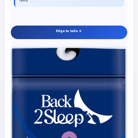
tema.
Elige tu talla →