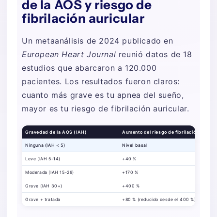
de la AOS y riesgo de
fibrilación auricular
Un metaanálisis de 2024 publicado en
European Heart Journal
reunió datos de 18
estudios que abarcaron a 120.000
pacientes. Los resultados fueron claros:
cuanto más grave es tu apnea del sueño,
mayor es tu riesgo de fibrilación auricular.
Gravedad de la AOS (IAH)
Aumento del riesgo de fibrilación auricul
Ninguna (IAH < 5)
Nivel basal
Leve (IAH 5-14)
+40 %
Moderada (IAH 15-29)
+170 %
Grave (IAH 30+)
+400 %
Grave + tratada
+80 % (reducido desde el 400 %)