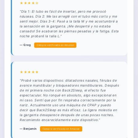
★★★★☆
“Día 1: El tubo es fácil de insertar, pero me provocó
náuseas. Día 2: Me las arreglé con el tubo más corto y me
sentí mejor. Días 3-4: Pasé a la talla M y me acostumbré a
la sensación en la garganta. ¡Me desperté y no estaba
cansado! Se acabaron las piernas pesadas y la fatiga. Esta
noche probaré la talla L.”
— Greg
Compra verificada en Amazon
★★★★★
“Probé varios dispositivos: dilatadores nasales, férulas de
avance mandibular y bloqueadores mandibulares. Después
de mi primera noche con Back2Sleep, el efecto fue
espectacular. No ronqué en absoluto, algo excepcional en
mi caso. Sentí que por fin respiraba correctamente por la
nariz. Actualmente uso una máquina de CPAP y puedo
decir que Back2Sleep es más eficaz. La ligera molestia en
la garganta desaparece después de unas pocas noches.
Recomiendo encarecidamente este dispositivo.”
— Benjamin
Compra verificada en Amazon