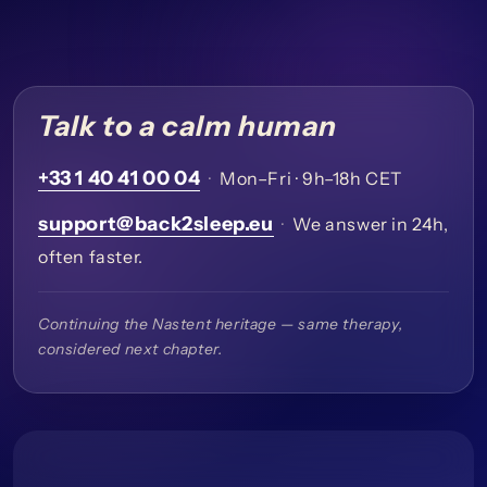
Talk to a calm human
+33 1 40 41 00 04
·
Mon–Fri · 9h–18h CET
support@back2sleep.eu
·
We answer in 24h,
often faster.
Continuing the Nastent heritage — same therapy,
considered next chapter.