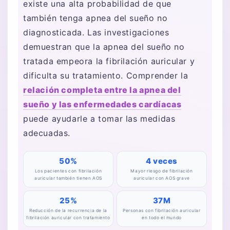
existe una alta probabilidad de que
también tenga apnea del sueño no
diagnosticada. Las investigaciones
demuestran que la apnea del sueño no
tratada empeora la fibrilación auricular y
dificulta su tratamiento. Comprender la
relación completa entre la apnea del
sueño y las enfermedades cardíacas
puede ayudarle a tomar las medidas
adecuadas.
50%
4 veces
Los pacientes con fibrilación
Mayor riesgo de fibrilación
auricular también tienen AOS
auricular con AOS grave
25%
37M
Reducción de la recurrencia de la
Personas con fibrilación auricular
fibrilación auricular con tratamiento
en todo el mundo