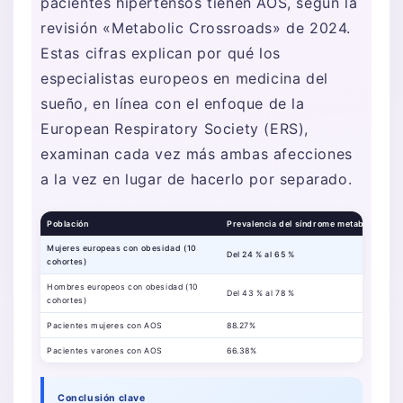
pacientes hipertensos tienen AOS, según la
revisión «Metabolic Crossroads» de 2024.
Estas cifras explican por qué los
especialistas europeos en medicina del
sueño, en línea con el enfoque de la
European Respiratory Society (ERS),
examinan cada vez más ambas afecciones
a la vez en lugar de hacerlo por separado.
Población
Prevalencia del síndrome metabólico
Mujeres europeas con obesidad (10
Del 24 % al 65 %
cohortes)
Hombres europeos con obesidad (10
Del 43 % al 78 %
cohortes)
Pacientes mujeres con AOS
88.27%
Pacientes varones con AOS
66.38%
Conclusión clave