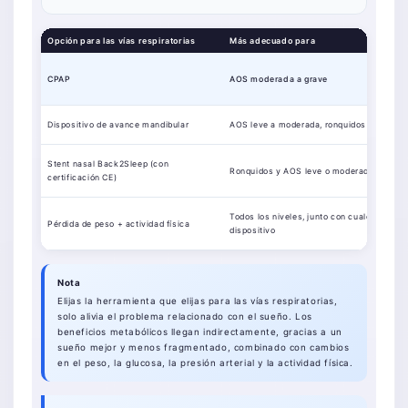
Opción para las vías respiratorias
Más adecuado para
CPAP
AOS moderada a grave
Dispositivo de avance mandibular
AOS leve a moderada, ronquidos
Stent nasal Back2Sleep (con
Ronquidos y AOS leve o moderada
certificación CE)
Todos los niveles, junto con cualquier
Pérdida de peso + actividad física
dispositivo
Nota
Elijas la herramienta que elijas para las vías respiratorias,
solo alivia el problema relacionado con el sueño. Los
beneficios metabólicos llegan indirectamente, gracias a un
sueño mejor y menos fragmentado, combinado con cambios
en el peso, la glucosa, la presión arterial y la actividad física.