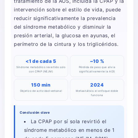
tratamiento de la AOS, incluida la CPAP y la
intervención sobre el estilo de vida, puede
reducir significativamente la prevalencia
del síndrome metabólico y disminuir la
presión arterial, la glucosa en ayunas, el
perímetro de la cintura y los triglicéridos.
<1 de cada 5
~10 %
Síndrome metabólico revertido solo
Pérdida de peso que alivia
con CPAP (NEJM)
significativamente la AOS
150 min
2024
Objetivo de actividad semanal
Metaanálisis: el enfoque doble
funciona
Conclusión clave
La CPAP por sí sola revirtió el
síndrome metabólico en menos de 1