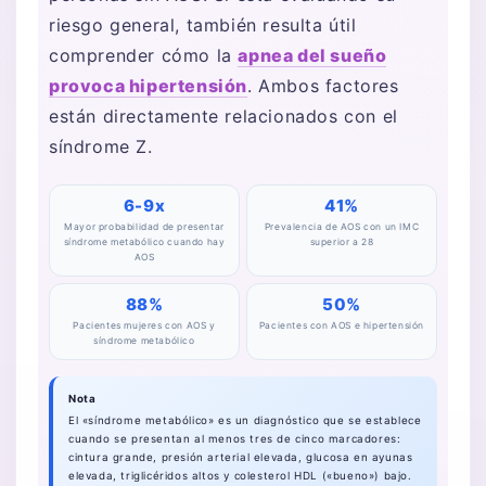
riesgo general, también resulta útil
comprender cómo la
apnea del sueño
provoca hipertensión
. Ambos factores
están directamente relacionados con el
síndrome Z.
6-9x
41%
Mayor probabilidad de presentar
Prevalencia de AOS con un IMC
síndrome metabólico cuando hay
superior a 28
AOS
88%
50%
Pacientes mujeres con AOS y
Pacientes con AOS e hipertensión
síndrome metabólico
Nota
El «síndrome metabólico» es un diagnóstico que se establece
cuando se presentan al menos tres de cinco marcadores:
cintura grande, presión arterial elevada, glucosa en ayunas
elevada, triglicéridos altos y colesterol HDL («bueno») bajo.