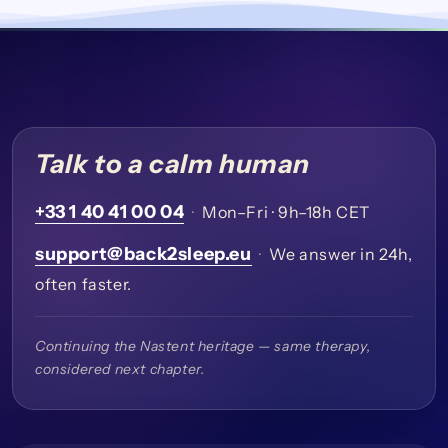
Talk to a calm human
+33 1 40 41 00 04
·
Mon–Fri · 9h–18h CET
support@back2sleep.eu
·
We answer in 24h,
often faster.
Continuing the Nastent heritage — same therapy,
considered next chapter.