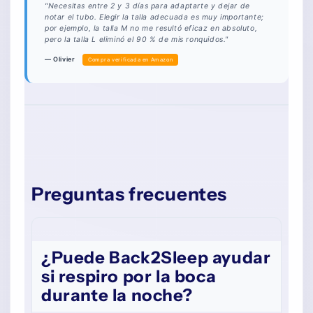
"Necesitas entre 2 y 3 días para adaptarte y dejar de
notar el tubo. Elegir la talla adecuada es muy importante;
por ejemplo, la talla M no me resultó eficaz en absoluto,
pero la talla L eliminó el 90 % de mis ronquidos."
— Olivier
Compra verificada en Amazon
Preguntas frecuentes
¿Puede Back2Sleep ayudar
si respiro por la boca
durante la noche?