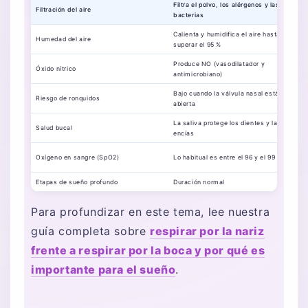
Filtra el polvo, los alérgenos y las
Filtración del aire
bacterias
Calienta y humidifica el aire hasta
Humedad del aire
superar el 95 %
Produce NO (vasodilatador y
Óxido nítrico
antimicrobiano)
Bajo cuando la válvula nasal está
Riesgo de ronquidos
abierta
La saliva protege los dientes y las
Salud bucal
encías
Oxígeno en sangre (SpO2)
Lo habitual es entre el 96 y el 99 %
Etapas de sueño profundo
Duración normal
Para profundizar en este tema, lee nuestra
guía completa sobre
respirar por la nariz
frente a respirar por la boca y por qué es
importante para el sueño
.