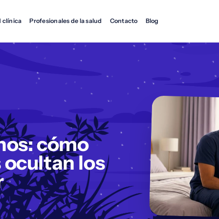
 clínica
Profesionales de la salud
Contacto
Blog
rnos: cómo
 ocultan los
r