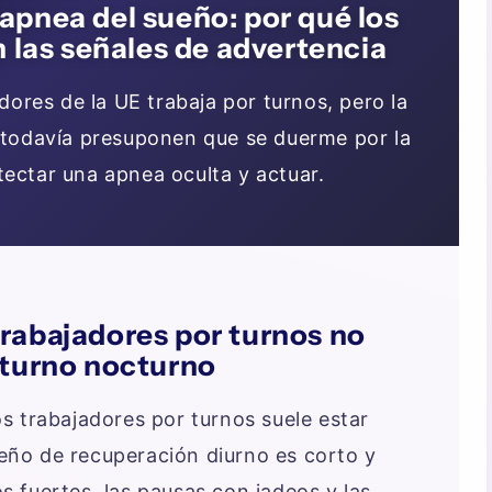
 apnea del sueño: por qué los
 las señales de advertencia
ores de la UE trabaja por turnos, pero la
 todavía presuponen que se duerme por la
ectar una apnea oculta y actuar.
trabajadores por turnos no
l turno nocturno
s trabajadores por turnos suele estar
ueño de recuperación diurno es corto y
 fuertes, las pausas con jadeos y las