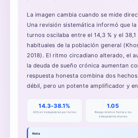
La imagen cambia cuando se mide direct
Una revisión sistemática informó que la
turnos oscilaba entre el 14,3 % y el 38,
habituales de la población general (Kho
2018). El ritmo circadiano alterado, el 
la deuda de sueño crónica aumentan con
respuesta honesta combina dos hechos: 
débil, pero un potente amplificador y e
14.3-38.1%
1.05
AOS en trabajadores por turnos
Riesgo relativo frente a los
trabajadores diurnos
Nota