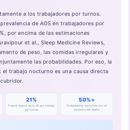
amente a los trabajadores por turnos.
 prevalencia de AOS en trabajadores por
1 %, por encima de las estimaciones
sravipour et al., Sleep Medicine Reviews,
aumento de peso, las comidas irregulares y
juntamente las probabilidades. Por eso, la
el trabajo nocturno es una causa directa
ncubridor.
21%
50%+
Fuerza laboral de la UE que trabaja
Trabajadores nocturnos con un
por turnos
trastorno del sueño